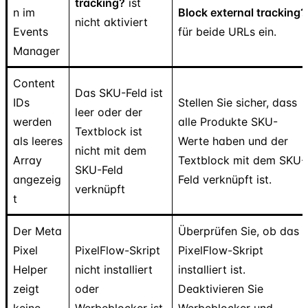
tracking?
ist
n im
Block external tracking?
nicht aktiviert
Events
für beide URLs ein.
Manager
Content
Das SKU-Feld ist
IDs
Stellen Sie sicher, dass
leer oder der
werden
alle Produkte SKU-
Textblock ist
als leeres
Werte haben und der
nicht mit dem
Array
Textblock mit dem SKU-
SKU-Feld
angezeig
Feld verknüpft ist.
verknüpft
t
Der Meta
Überprüfen Sie, ob das
Pixel
PixelFlow-Skript
PixelFlow-Skript
Helper
nicht installiert
installiert ist.
zeigt
oder
Deaktivieren Sie
keine
Werbeblocker ist
Werbeblocker und