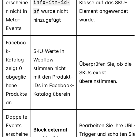
info-itm-id-
erscheine
Klasse auf das SKU-
n nicht in
pf
wurde nicht
Element angewendet
Meta-
wurde.
hinzugefügt
Events
Faceboo
k-
SKU-Werte in
Katalog
Webflow
Überprüfen Sie, ob die
zeigt 0
stimmen nicht
SKUs exakt
abgeglic
mit den Produkt-
übereinstimmen.
hene
IDs im Facebook-
Produkte
Katalog überein
an
Doppelte
Events
Bearbeiten Sie Ihre URL-
Block external
erscheine
Trigger und schalten Sie