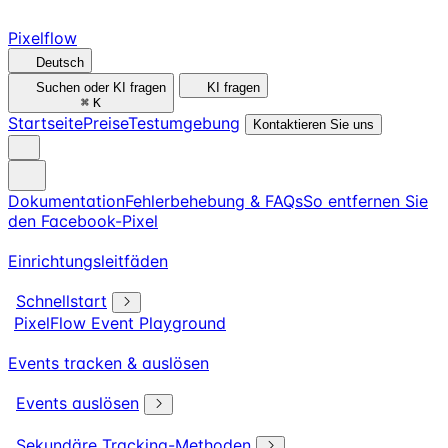
Pixelflow
Deutsch
Suchen oder KI fragen
KI fragen
⌘
K
Startseite
Preise
Testumgebung
Kontaktieren Sie uns
Dokumentation
Fehlerbehebung & FAQs
So entfernen Sie
den Facebook-Pixel
Einrichtungsleitfäden
Schnellstart
PixelFlow Event Playground
Events tracken & auslösen
Events auslösen
Sekundäre Tracking-Methoden