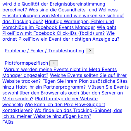
wird die Qualität der Ereignisübereinstimmung
berechnet?
Was sind die Gesundheits- und Wellness-
Einschränkungen von Meta und wie wirken sie sich auf
das Tracking aus?
Häufige Warnungen, Fehler und
Vorschläge im Facebook Events Manager
Wie geht
PixelFlow mit Facebook Click-IDs (fbclid) um?
Wie
ordnet PixelFlow ein Event der richtigen Anzeige zu?
Probleme / Fehler / Troubleshooting
Plattformspezifisch
Warum werden meine Events nicht im Meta Events
Manager angezeigt?
Welche Events sollten Sie auf Ihrer
Website tracken?
Fügen Sie Ihrem Plan zusätzliche Sites
hinzu
Habt ihr ein Partnerprogramm?
Müssen Sie Events
sowohl über den Browser als auch über den Server an
Meta senden?
Plattformtyp deiner Website
wechseln
Wie kann ich den PixelFlow-Support
kontaktieren?
Wo finde ich das Tracking-Snippet, das
ich zu meiner Website hinzufügen kann?
FAQs