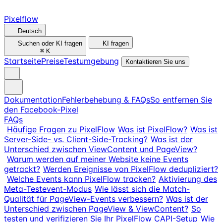
Pixelflow
Deutsch
Suchen oder KI fragen
KI fragen
⌘
K
Startseite
Preise
Testumgebung
Kontaktieren Sie uns
Dokumentation
Fehlerbehebung & FAQs
So entfernen Sie
den Facebook-Pixel
FAQs
Häufige Fragen zu PixelFlow
Was ist PixelFlow?
Was ist
Server-Side- vs. Client-Side-Tracking?
Was ist der
Unterschied zwischen ViewContent und PageView?
Warum werden auf meiner Website keine Events
getrackt?
Werden Ereignisse von PixelFlow dedupliziert?
Welche Events kann PixelFlow tracken?
Aktivierung des
Meta-Testevent-Modus
Wie lässt sich die Match-
Qualität für PageView-Events verbessern?
Was ist der
Unterschied zwischen PageView & ViewContent?
So
testen und verifizieren Sie Ihr PixelFlow CAPI-Setup
Wie