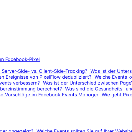
en Facebook-Pixel
 Server-Side- vs. Client-Side-Tracking?
Was ist der Unter
n Ereignisse von PixelFlow dedupliziert?
Welche Events k
Events verbessern?
Was ist der Unterschied zwischen Pag
sübereinstimmung berechnet?
Was sind die Gesundheits- un
und Vorschläge im Facebook Events Manager
Wie geht Pixe
ger angezeigt?
Welche Events sollten Sie auf Ihrer Websit