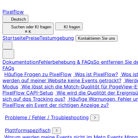
Pixelflow
Deutsch
Suchen oder KI fragen
KI fragen
⌘
K
Startseite
Preise
Testumgebung
Kontaktieren Sie uns
Dokumentation
Fehlerbehebung & FAQs
So entfernen Sie d
FAQs
Häufige Fragen zu PixelFlow
Was ist PixelFlow?
Was ist
werden auf meiner Website keine Events getrackt?
Werde
Modus
Wie lässt sich die Match-Qualität für PageView-
PixelFlow CAPI-Setup
Wie wird die Qualität der Ereigni
sich auf das Tracking aus?
Häufige Warnungen, Fehler 
PixelFlow ein Event der richtigen Anzeige zu?
Probleme / Fehler / Troubleshooting
Plattformspezifisch
Warum werden meine Events nicht im Meta Events Mana