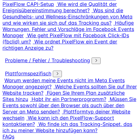
PixelFlow CAPI-Setup
Wie wird die Qualität der
Ereignisübereinstimmung berechnet?
Was sind die
Gesundheits- und Wellness-Einschränkungen von Meta
und wie wirken sie sich auf das Tracking aus?
Häufige
Warnungen, Fehler und Vorschläge im Facebook Events
Manager
Wie geht PixelFlow mit Facebook Click-IDs
(fbclid) um?
Wie ordnet PixelFlow ein Event der
richtigen Anzeige zu?
Probleme / Fehler / Troubleshooting
Plattformspezifisch
Warum werden meine Events nicht im Meta Events
Manager angezeigt?
Welche Events sollten Sie auf Ihrer
Website tracken?
Fügen Sie Ihrem Plan zusätzliche
Sites hinzu
Habt ihr ein Partnerprogramm?
Müssen Sie
Events sowohl über den Browser als auch über den
Server an Meta senden?
Plattformtyp deiner Website
wechseln
Wie kann ich den PixelFlow-Support
kontaktieren?
Wo finde ich das Tracking-Snippet, das
ich zu meiner Website hinzufügen kann?
FAQs