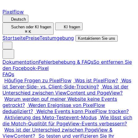
Pixelflow
Deutsch
Suchen oder KI fragen
KI fragen
⌘
K
Startseite
Preise
Testumgebung
Kontaktieren Sie uns
Dokumentation
Fehlerbehebung & FAQs
So entfernen Sie
den Facebook-Pixel
FAQs
Häufige Fragen zu PixelFlow
Was ist PixelFlow?
Was
ist Server-Side- vs. Client-Side-Tracking?
Was ist der
Unterschied zwischen ViewContent und PageView?
Warum werden auf meiner Website keine Events
getrackt?
Werden Ereignisse von PixelFlow
dedupliziert?
Welche Events kann PixelFlow tracken?
Aktivierung des Meta-Testevent-Modus
Wie lässt sich
die Match-Qualität für PageView-Events verbessern?
Was ist der Unterschied zwischen PageView &
ViewContent?
So testen und verifizieren Sie Ihr