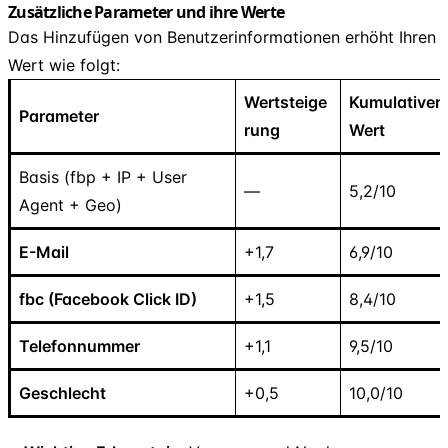
Zusätzliche Parameter und ihre Werte
Das Hinzufügen von Benutzerinformationen erhöht Ihren
Wert wie folgt:
Wertsteige
Kumulativer
Parameter
rung
Wert
Basis (fbp + IP + User
—
5,2/10
Agent + Geo)
E-Mail
+1,7
6,9/10
fbc (Facebook Click ID)
+1,5
8,4/10
Telefonnummer
+1,1
9,5/10
Geschlecht
+0,5
10,0/10