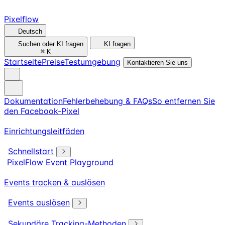
Pixelflow
Deutsch
Suchen oder KI fragen
KI fragen
⌘
K
Startseite
Preise
Testumgebung
Kontaktieren Sie uns
Dokumentation
Fehlerbehebung & FAQs
So entfernen Sie
den Facebook-Pixel
Einrichtungsleitfäden
Schnellstart
PixelFlow Event Playground
Events tracken & auslösen
Events auslösen
Sekundäre Tracking-Methoden