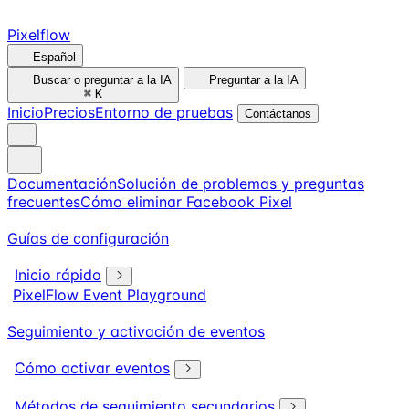
Pixelflow
Español
Buscar o preguntar a la IA
Preguntar a la IA
⌘
K
Inicio
Precios
Entorno de pruebas
Contáctanos
Documentación
Solución de problemas y preguntas
frecuentes
Cómo eliminar Facebook Pixel
Guías de configuración
Inicio rápido
PixelFlow Event Playground
Seguimiento y activación de eventos
Cómo activar eventos
Métodos de seguimiento secundarios