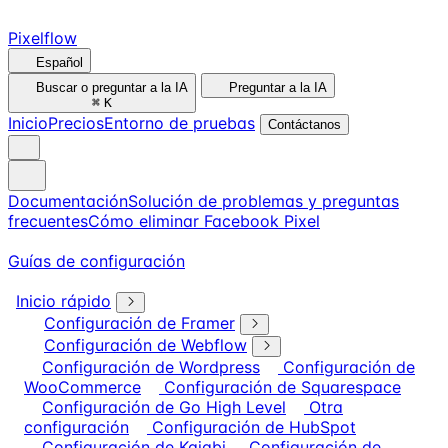
Pixelflow
Español
Buscar o preguntar a la IA
Preguntar a la IA
⌘
K
Inicio
Precios
Entorno de pruebas
Contáctanos
Documentación
Solución de problemas y preguntas
frecuentes
Cómo eliminar Facebook Pixel
Guías de configuración
Inicio rápido
Configuración de Framer
Configuración de Webflow
Configuración de Wordpress
Configuración de
WooCommerce
Configuración de Squarespace
Configuración de Go High Level
Otra
configuración
Configuración de HubSpot
Configuración de Kajabi
Configuración de