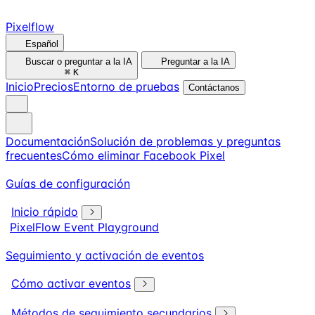
Pixelflow
Español
Buscar o preguntar a la IA
Preguntar a la IA
⌘
K
Inicio
Precios
Entorno de pruebas
Contáctanos
Documentación
Solución de problemas y preguntas
frecuentes
Cómo eliminar Facebook Pixel
Guías de configuración
Inicio rápido
PixelFlow Event Playground
Seguimiento y activación de eventos
Cómo activar eventos
Métodos de seguimiento secundarios