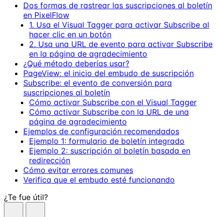
Dos formas de rastrear las suscripciones al boletín
en PixelFlow
1. Usa el Visual Tagger para activar Subscribe al
hacer clic en un botón
2. Usa una URL de evento para activar Subscribe
en la página de agradecimiento
¿Qué método deberías usar?
PageView: el inicio del embudo de suscripción
Subscribe: el evento de conversión para
suscripciones al boletín
Cómo activar Subscribe con el Visual Tagger
Cómo activar Subscribe con la URL de una
página de agradecimiento
Ejemplos de configuración recomendados
Ejemplo 1: formulario de boletín integrado
Ejemplo 2: suscripción al boletín basada en
redirección
Cómo evitar errores comunes
Verifica que el embudo esté funcionando
¿Te fue útil?