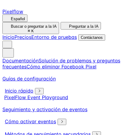
Pixelflow
Español
Buscar o preguntar a la IA
Preguntar a la IA
⌘
K
Inicio
Precios
Entorno de pruebas
Contáctanos
Documentación
Solución de problemas y preguntas
frecuentes
Cómo eliminar Facebook Pixel
Guías de configuración
Inicio rápido
PixelFlow Event Playground
Seguimiento y activación de eventos
Cómo activar eventos
Métodos de seguimiento secundarios