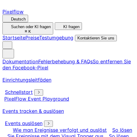
Pixelflow
Deutsch
Suchen oder KI fragen
KI fragen
⌘
K
Startseite
Preise
Testumgebung
Kontaktieren Sie uns
Dokumentation
Fehlerbehebung & FAQs
So entfernen Sie
den Facebook-Pixel
Einrichtungsleitfäden
Schnellstart
PixelFlow Event Playground
Events tracken & auslösen
Events auslösen
Wie man Ereignisse verfolgt und auslöst
So lösen
Sie Ereignisse mit dem Visual Tagger aus
So lösen