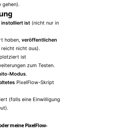
e gehen).
bung
installiert ist
(nicht nur in
rt haben,
veröffentlichen
reicht nicht aus).
latziert ist
eiterungen zum Testen.
nito-Modus
.
altetes
PixelFlow-Skript
rt (falls eine Einwilligung
ut).
 oder meine PixelFlow-