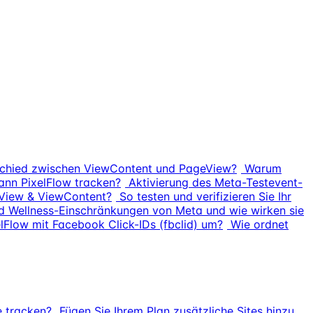
schied zwischen ViewContent und PageView?
Warum
ann PixelFlow tracken?
Aktivierung des Meta-Testevent-
eView & ViewContent?
So testen und verifizieren Sie Ihr
d Wellness-Einschränkungen von Meta und wie wirken sie
lFlow mit Facebook Click-IDs (fbclid) um?
Wie ordnet
e tracken?
Fügen Sie Ihrem Plan zusätzliche Sites hinzu