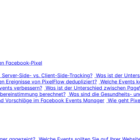
en Facebook-Pixel
 Server-Side- vs. Client-Side-Tracking?
Was ist der Unter
n Ereignisse von PixelFlow dedupliziert?
Welche Events k
Events verbessern?
Was ist der Unterschied zwischen Pag
sübereinstimmung berechnet?
Was sind die Gesundheits- un
und Vorschläge im Facebook Events Manager
Wie geht Pixe
ger angezeigt?
Welche Events sollten Sie auf Ihrer Websit