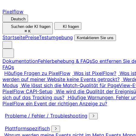
Pixelflow
Deutsch
Suchen oder KI fragen
KI fragen
⌘
K
Startseite
Preise
Testumgebung
Kontaktieren Sie uns
Dokumentation
Fehlerbehebung & FAQs
So entfernen Sie d
FAQs
Häufige Fragen zu PixelFlow
Was ist PixelFlow?
Was ist
werden auf meiner Website keine Events getrackt?
Werde
Modus
Wie lässt sich die Match-Qualität für PageView-
PixelFlow CAPI-Setup
Wie wird die Qualität der Ereigni
sich auf das Tracking aus?
Häufige Warnungen, Fehler 
PixelFlow ein Event der richtigen Anzeige zu?
Probleme / Fehler / Troubleshooting
Plattformspezifisch
Warum werden meine Events nicht im Meta Events Mana