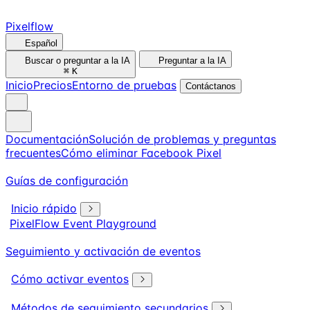
Pixelflow
Español
Buscar o preguntar a la IA
Preguntar a la IA
⌘
K
Inicio
Precios
Entorno de pruebas
Contáctanos
Documentación
Solución de problemas y preguntas
frecuentes
Cómo eliminar Facebook Pixel
Guías de configuración
Inicio rápido
PixelFlow Event Playground
Seguimiento y activación de eventos
Cómo activar eventos
Métodos de seguimiento secundarios