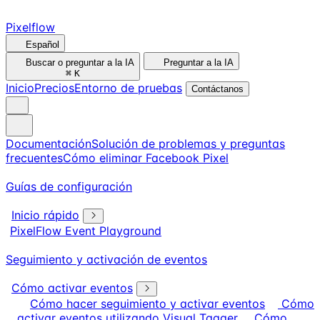
Pixelflow
Español
Buscar o preguntar a la IA
Preguntar a la IA
⌘
K
Inicio
Precios
Entorno de pruebas
Contáctanos
Documentación
Solución de problemas y preguntas
frecuentes
Cómo eliminar Facebook Pixel
Guías de configuración
Inicio rápido
PixelFlow Event Playground
Seguimiento y activación de eventos
Cómo activar eventos
Cómo hacer seguimiento y activar eventos
Cómo
activar eventos utilizando Visual Tagger
Cómo