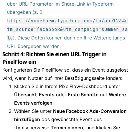
über URL-Parameter im Share-Link
in
Typeform
übergeben (z. B.
https://yourform.typeform.com/to/abc123#u
tm
_
source=facebook&utm
_
campaign=summer
_
sa
le
). Diese Daten können dann an Ihre Weiterleitungs-
URL übergeben werden.
Schritt 4: Richten Sie einen URL Trigger in
PixelFlow ein
Konfigurieren Sie PixelFlow so, dass ein Event ausgelöst
wird, wenn Nutzer auf Ihrer Bestätigungsseite landen:
Klicken Sie in Ihrem PixelFlow-Dashboard unter
Übersicht
,
Events
oder
Erste Schritte
auf
Weitere
Events verfolgen
.
Wählen Sie unter
Neue Facebook Ads-Conversion
hinzufügen
das gewünschte Event aus
(typischerweise
Termin planen
) und klicken Sie