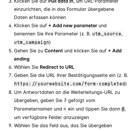
Klicken Sie auf
Pull data in
, um URL-Parameter
einzurichten, die in das Formular übergebene
Daten erfassen können
Klicken Sie auf
+ Add new parameter
und
benennen Sie Ihre Parameter (z. B.
utm
_
source
,
utm
_
campaign
)
Gehen Sie zu
Content
und klicken Sie auf
+ Add
ending
Wählen Sie
Redirect to URL
Geben Sie die URL Ihrer Bestätigungsseite ein (z. B.
https://yourwebsite.com/form-completed
)
Um Antwortdaten an die Weiterleitungs-URL zu
übergeben, geben Sie
?
gefolgt vom
Parameternamen und
=
ein und tippen Sie dann
@
,
um verfügbare Felder anzuzeigen
Wählen Sie das Feld aus, das Sie übergeben