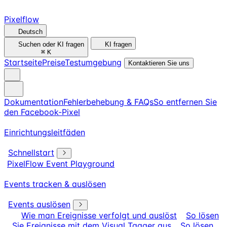
Pixelflow
Deutsch
Suchen oder KI fragen
KI fragen
⌘
K
Startseite
Preise
Testumgebung
Kontaktieren Sie uns
Dokumentation
Fehlerbehebung & FAQs
So entfernen Sie
den Facebook-Pixel
Einrichtungsleitfäden
Schnellstart
PixelFlow Event Playground
Events tracken & auslösen
Events auslösen
Wie man Ereignisse verfolgt und auslöst
So lösen
Sie Ereignisse mit dem Visual Tagger aus
So lösen