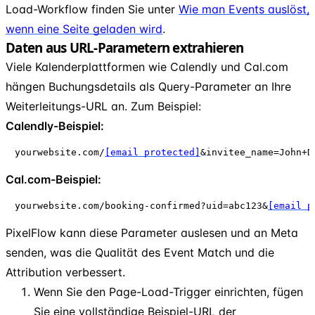
Load-Workflow finden Sie unter
Wie man Events auslöst,
wenn eine Seite geladen wird
.
Daten aus URL-Parametern extrahieren
Viele Kalenderplattformen wie Calendly und Cal.com
hängen Buchungsdetails als Query-Parameter an Ihre
Weiterleitungs-URL an. Zum Beispiel:
Calendly-Beispiel:
yourwebsite.com/
[email protected]
&invitee_name=John+D
Cal.com-Beispiel:
yourwebsite.com/booking-confirmed?uid=abc123&
[email p
PixelFlow kann diese Parameter auslesen und an Meta
senden, was die Qualität des Event Match und die
Attribution verbessert.
Wenn Sie den Page-Load-Trigger einrichten, fügen
Sie eine vollständige Beispiel-URL der