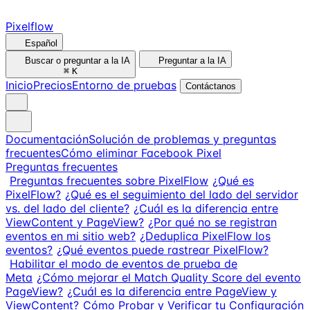
Pixelflow
Español
Buscar o preguntar a la IA
Preguntar a la IA
⌘
K
Inicio
Precios
Entorno de pruebas
Contáctanos
Documentación
Solución de problemas y preguntas
frecuentes
Cómo eliminar Facebook Pixel
Preguntas frecuentes
Preguntas frecuentes sobre PixelFlow
¿Qué es
PixelFlow?
¿Qué es el seguimiento del lado del servidor
vs. del lado del cliente?
¿Cuál es la diferencia entre
ViewContent y PageView?
¿Por qué no se registran
eventos en mi sitio web?
¿Deduplica PixelFlow los
eventos?
¿Qué eventos puede rastrear PixelFlow?
Habilitar el modo de eventos de prueba de
Meta
¿Cómo mejorar el Match Quality Score del evento
PageView?
¿Cuál es la diferencia entre PageView y
ViewContent?
Cómo Probar y Verificar tu Configuración