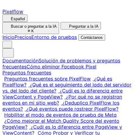
Pixelflow
Español
Buscar o preguntar a la IA
Preguntar a la IA
⌘
K
Inicio
Precios
Entorno de pruebas
Contáctanos
Documentación
Solución de problemas y preguntas
frecuentes
Cómo eliminar Facebook Pixel
Preguntas frecuentes
Preguntas frecuentes sobre PixelFlow
¿Qué es
PixelFlow?
¿Qué es el seguimiento del lado del servidor
vs. del lado del cliente?
¿Cuál es la diferencia entre
ViewContent y PageView?
¿Por qué no se registran
eventos en mi sitio web?
¿Deduplica PixelFlow los
eventos?
¿Qué eventos puede rastrear PixelFlow?
Habilitar el modo de eventos de prueba de Meta
¿Cómo mejorar el Match Quality Score del evento
PageView?
¿Cuál es la diferencia entre PageView y
ViewContent?
Cómo Probar y Verificar tu